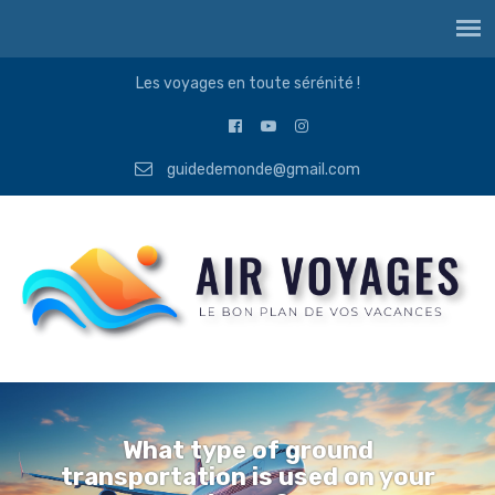
Les voyages en toute sérénité !
guidedemonde@gmail.com
What type of ground
transportation is used on your