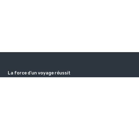
La force d’un voyage réussit
Au-delà des aspects pratiques, un voyage réussi est souvent un
voyage qui laisse de bons souvenirs et donne envie au voyageur de
se replonger dans ses expériences1. Il peut aussi être vu comme un
moyen d’enrichissement personnel et relationnel, contribuant au
développement cognitif et à la régulation émotionnelle
guidedemonde@gmail.com