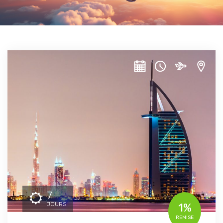
7
JOURS
1%
REMISE