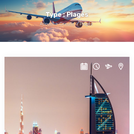
Type :
Plages
Accueil
>
Circuits
>
Plages