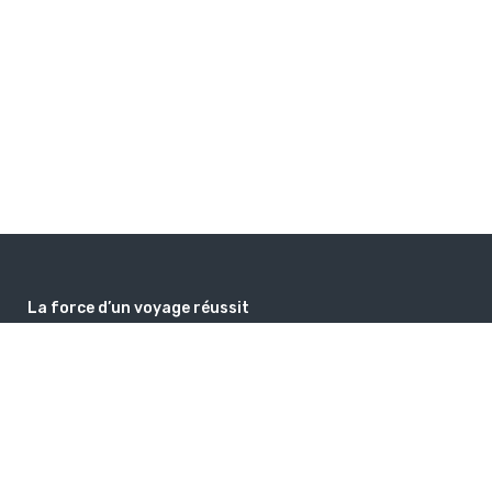
La force d’un voyage réussit
Au-delà des aspects pratiques, un voyage réussi est souvent un
voyage qui laisse de bons souvenirs et donne envie au voyageur de
se replonger dans ses expériences1. Il peut aussi être vu comme un
moyen d’enrichissement personnel et relationnel, contribuant au
développement cognitif et à la régulation émotionnelle
guidedemonde@gmail.com