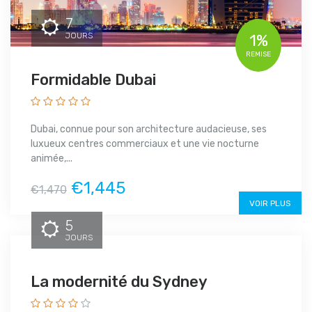
7
JOURS
1%
REMISE
Formidable Dubai
Dubai, connue pour son architecture audacieuse, ses
luxueux centres commerciaux et une vie nocturne
animée,...
€1,445
€1,470
VOIR PLUS
5
JOURS
La modernité du Sydney