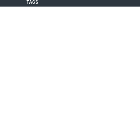
TAGS
DISCIPLINE
IMAGES
OUTILS
PRODUCTIVITY
RELAX
SOFTWARE
SPORT
TIME MANAGEMENT