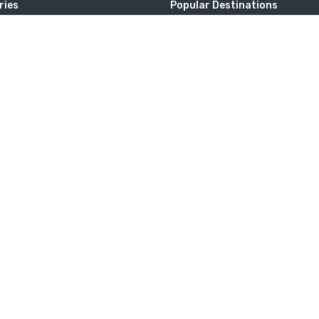
ries
Popular Destinations
 la vie
Discipline de soi
Australie
Productivity
Maldives
Style
Singapour
ogy
Tous
Turquie
Émirats Arabes Unis